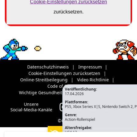
Datenschutzhinweis
Impressum
Cookie-Einstellungen zurücksetzen
Online-Streitbeilegung
Video Richtlinie
Code of Conduct
Veröffentlichung:
Wichtige Gesundheits- und Sicherheitswarnung
17.04.2026
Plattformen:
Unsere
PS5, Xbox Series X|S, Nintendo Switch 2, 
Social-Media-Kanäle
Genre:
Action-Rollenspiel
©CAPCOM
Altersfreigabe:
USK 12