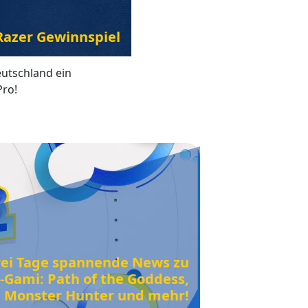
Razer Gewinnspiel
eutschland ein
Pro!
wei Tage spannende News zu
-Gami: Path of the Goddess,
6, Monster Hunter und mehr!