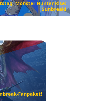
tstag, Monster Hunter Rise:
Sunbreak!
unbreak-Fanpaket!